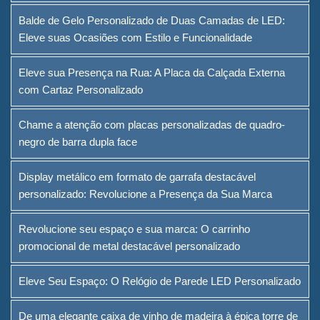
Negro em Forma de A à Venda
Balde de Gelo Personalizado de Duas Camadas de LED:
Eleve suas Ocasiões com Estilo e Funcionalidade
Provedor de Soluções de
Embalagem de Vinho
Eleve sua Presença na Rua: A Placa da Calçada Externa
com Cartaz Personalizado
Suporte personalizado para
menu de bar para mesa
Chame a atenção com placas personalizadas de quadro-
negro de barra dupla face
Balde de Gelo
Acessórios para barra
Display metálico em formato de garrafa destacável
personalizado: Revolucione a Presença da Sua Marca
Abredor de Garrafas com
Tampo de Barra
Revolucione seu espaço e sua marca: O carrinho
promocional de metal destacável personalizado
Sobre
Eleve Seu Espaço: O Relógio de Parede LED Personalizado
Quem somos
De uma elegante caixa de vinho de madeira à épica torre de