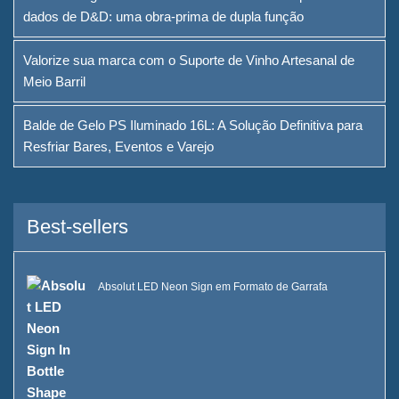
Serviço
dados de D&D: uma obra-prima de dupla função
Marcas que atendemos
Valorize sua marca com o Suporte de Vinho Artesanal de
Meio Barril
Sustentabilidade
Nossa equipe
Balde de Gelo PS Iluminado 16L: A Solução Definitiva para
Resfriar Bares, Eventos e Varejo
Catálogo
Caso
Best-sellers
Balde de gelo quadrado de
LED Case E
Absolut LED Neon Sign em Formato de Garrafa
Display de resina em formato
D X Case
Refrigerador de gelo com
rodas Case C