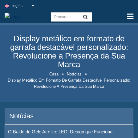
Inglês
Casa
Capacidade
Display metálico em formato de
Sinal de Luz Fino
garrafa destacável personalizado:
Placa de pub ao ar livre
Revolucione a Presença da Sua
Marca
Placas de Negócios Internos
ao Melhor Preço
Casa
Notícias
Display Metálico Em Formato De Garrafa Destacável Personalizado:
Soluções Ideais para Placas
Revolucione A Presença Da Sua Marca
de Néon Falsas
Design de Exposição de
Notícias
Garrafas de Bebidas
Chamativas
O Balde de Gelo Acrílico LED: Design que Funciona
Placas de Quadro de Quadro-