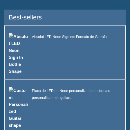
Serviço
Marcas que atendemos
Best-sellers
Sustentabilidade
Absolut LED Neon Sign em Formato de Garrafa
Nossa equipe
Catálogo
Caso
Balde de gelo quadrado de
LED Case E
Placa de LED de Neon personalizada em formato
personalizado de guitarra
Display de resina em formato
D X Case
Refrigerador de gelo com
rodas Case C