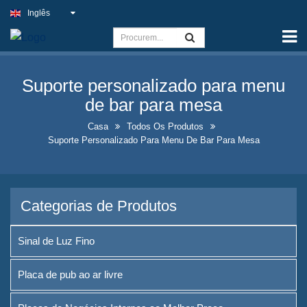
Inglês
Casa
Capacidade
Suporte personalizado para menu
Sinal de Luz Fino
de bar para mesa
Placa de pub ao ar livre
Casa
Todos Os Produtos
Suporte Personalizado Para Menu De Bar Para Mesa
Placas de Negócios Internos
ao Melhor Preço
Soluções Ideais para Placas
Categorias de Produtos
de Néon Falsas
Design de Exposição de
Sinal de Luz Fino
Garrafas de Bebidas
Chamativas
Placa de pub ao ar livre
Placas de Quadro de Quadro-