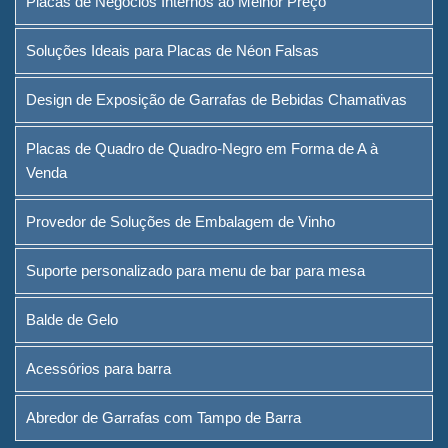
Placas de Negócios Internos ao Melhor Preço
Negro em Forma de A à Venda
Soluções Ideais para Placas de Néon Falsas
Provedor de Soluções de
Embalagem de Vinho
Design de Exposição de Garrafas de Bebidas Chamativas
Suporte personalizado para
Placas de Quadro de Quadro-Negro em Forma de A à
menu de bar para mesa
Venda
Balde de Gelo
Provedor de Soluções de Embalagem de Vinho
Acessórios para barra
Suporte personalizado para menu de bar para mesa
Abredor de Garrafas com
Tampo de Barra
Balde de Gelo
Sobre
Acessórios para barra
Quem somos
Abredor de Garrafas com Tampo de Barra