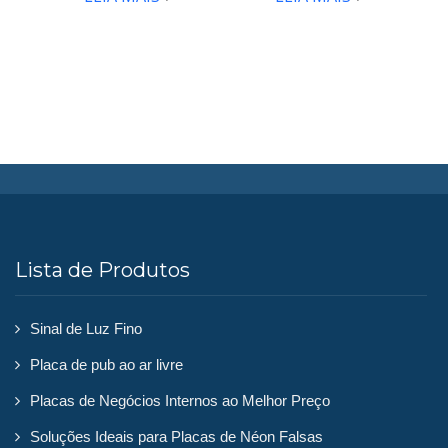
Display de resina em
formato D X Case
Refrigerador de gelo com
rodas Case C
Balde de Gelo LED Caixa B
Vitrine Uma Garrafa de
Bebida
Lista de Produtos
FAQ
Notícias
Sinal de Luz Fino
Placa de pub ao ar livre
Entre em contato conosco
Placas de Negócios Internos ao Melhor Preço
Soluções Ideais para Placas de Néon Falsas