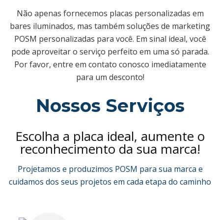
Placas de Quadro de
Não apenas fornecemos placas personalizadas em
Quadro-Negro em Forma
bares iluminados, mas também soluções de marketing
de A à Venda
POSM personalizadas para você. Em sinal ideal, você
pode aproveitar o serviço perfeito em uma só parada.
Provedor de Soluções de
Por favor, entre em contato conosco imediatamente
Embalagem de Vinho
para um desconto!
Suporte personalizado
Nossos Serviços
para menu de bar para
mesa
Escolha a placa ideal, aumente o
Balde de Gelo
reconhecimento da sua marca!
Acessórios para barra
Projetamos e produzimos POSM para sua marca e
cuidamos dos seus projetos em cada etapa do caminho
Abredor de Garrafas com
Tampo de Barra