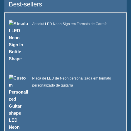
Serviço
Best-sellers
Marcas que atendemos
Absolut LED Neon Sign em Formato de Garrafa
Sustentabilidade
Nossa equipe
Catálogo
Caso
Placa de LED de Neon personalizada em formato
Balde de gelo quadrado de
personalizado de guitarra
LED Case E
Display de resina em formato
D X Case
Refrigerador de gelo com
rodas Case C