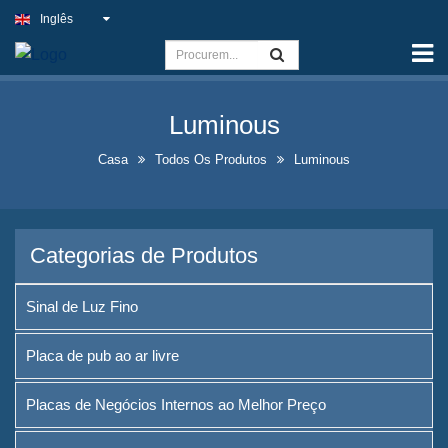
Inglês
Casa
Capacidade
Luminous
Sinal de Luz Fino
Casa
Todos Os Produtos
Luminous
Placa de pub ao ar livre
Placas de Negócios Internos
ao Melhor Preço
Categorias de Produtos
Soluções Ideais para Placas
de Néon Falsas
Sinal de Luz Fino
Design de Exposição de
Placa de pub ao ar livre
Garrafas de Bebidas
Chamativas
Placas de Negócios Internos ao Melhor Preço
Placas de Quadro de Quadro-