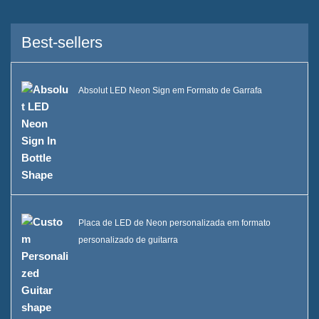
Serviço
Marcas que atendemos
Best-sellers
Sustentabilidade
Absolut LED Neon Sign em Formato de Garrafa
Nossa equipe
Catálogo
Caso
Balde de gelo quadrado de
LED Case E
Placa de LED de Neon personalizada em formato
personalizado de guitarra
Display de resina em formato
D X Case
Refrigerador de gelo com
rodas Case C