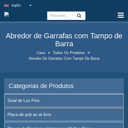
Inglês
Casa
Capacidade
Abredor de Garrafas com Tampo de
Sinal de Luz Fino
Barra
Placa de pub ao ar livre
Casa
Todos Os Produtos
Abredor De Garrafas Com Tampo De Barra
Placas de Negócios Internos
ao Melhor Preço
Soluções Ideais para Placas
Categorias de Produtos
de Néon Falsas
Design de Exposição de
Sinal de Luz Fino
Garrafas de Bebidas
Chamativas
Placa de pub ao ar livre
Placas de Quadro de Quadro-