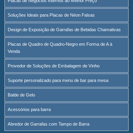
Placas de Negócios Internos ao Melhor Preço
Negro em Forma de A à Venda
Soluções Ideais para Placas de Néon Falsas
Provedor de Soluções de
Embalagem de Vinho
Design de Exposição de Garrafas de Bebidas Chamativas
Suporte personalizado para
Placas de Quadro de Quadro-Negro em Forma de A à
menu de bar para mesa
Venda
Balde de Gelo
Provedor de Soluções de Embalagem de Vinho
Acessórios para barra
Suporte personalizado para menu de bar para mesa
Abredor de Garrafas com
Tampo de Barra
Balde de Gelo
Sobre
Acessórios para barra
Quem somos
Abredor de Garrafas com Tampo de Barra