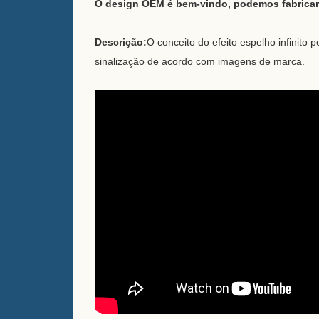
O design OEM é bem-vindo, podemos fabricar 
Descrição:
O conceito do efeito espelho infinito
sinalização de acordo com imagens de marca.