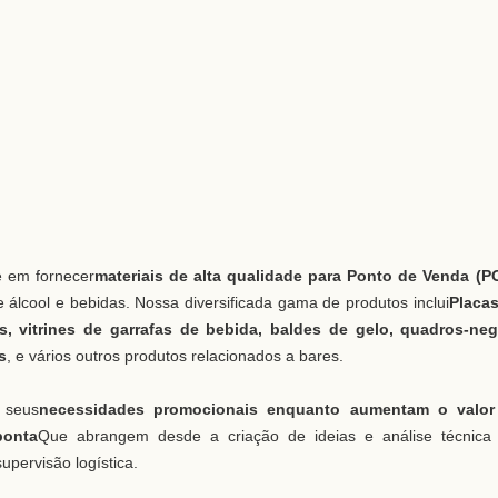
se em fornecer
materiais de alta qualidade para Ponto de Venda (P
e álcool e bebidas. Nossa diversificada gama de produtos inclui
Placa
s, vitrines de garrafas de bebida, baldes de gelo, quadros-ne
s
, e vários outros produtos relacionados a bares.
 seus
necessidades promocionais enquanto aumentam o valor
ponta
Que abrangem desde a criação de ideias e análise técnica
upervisão logística.