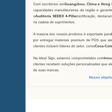
Com escritórios em
Guangzhou, China e Hong
capacidades manufatureiras da região e garantir
o
Auditoria SEDEX 4-Pillar
certificação, destac
na cadeia de suprimentos.
A maioria dos nossos produtos é exportada para
por entregar materiais premium de POS que ate
clientes incluem líderes do setor, como
Coca-Cola
Na Ideal Sign, estamos comprometidos com
Inov
clientes recebem soluções personalizadas que e
de suas marcas.
Nosso objetiv