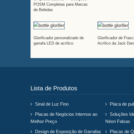
POSM Completas para Marcas
de Bebidas
Glorificador personalizado de
Glorificador de Fras
garrafa LED de acrílico
Acrílico da Jack Dan
Lista de Produtos
Sinal de Luz Fino
Placa de pub
Placas de Negócios Internos ao
Soluções Id
Melhor Preço
Néon Falsas
Design de Exposição de Garrafas
Placas de Q