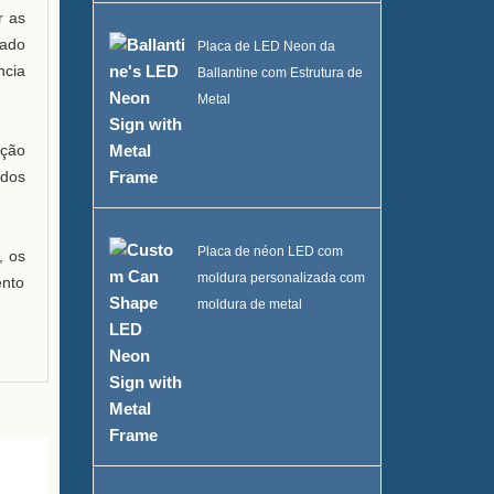
r as
tado
Placa de LED Neon da
ncia
Ballantine com Estrutura de
Metal
ação
ados
Placa de néon LED com
, os
moldura personalizada com
ento
moldura de metal