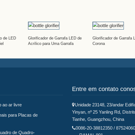
co de LED
Glorificador de Garrafa LED de
Glorificador de Garrafa
iel
Acrílico para Uma Garrafa
Corona
Entre em contato cono
 ao ar livre
Unidade 23148, 23/andar Edifí
Yinyan, nº 25 Yanling Rd, Distrit
eais para Placas de
Tianhe, Guangzhou, China
0086-20-38812350 / 8752406
uadro de Quadro-