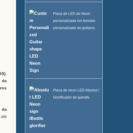
Placa de LED de Neon
personalizada em formato
personalizado de guitarra
OS)
,
s de
gros
Placa de neon LED Absolut /
Glorificador de garrafa
 da
 até