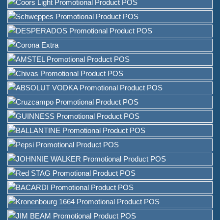
Negro em Forma de A à Venda
Provedor de Soluções de
Embalagem de Vinho
Suporte personalizado para
menu de bar para mesa
Balde de Gelo
Acessórios para barra
Abredor de Garrafas com
Tampo de Barra
Sobre
Quem somos