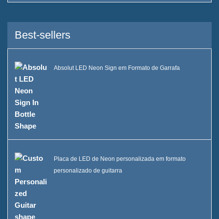
Serviço
Marcas que atendemos
Best-sellers
Sustentabilidade
Nossa equipe
Absolut LED Neon Sign em Formato de Garrafa
Catálogo
Caso
Balde de gelo quadrado de
LED Case E
Placa de LED de Neon personalizada em formato
Display de resina em formato
personalizado de guitarra
D X Case
Refrigerador de gelo com
rodas Case C