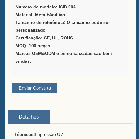
Negro em Forma de A à Venda
Número do modelo: ISIB 094
Material: Metal+Acrílico
Provedor de Soluções de
Tamanho de referência: O tamanho pode ser
Embalagem de Vinho
personalizado
Certificação: CE, UL, ROHS
Suporte personalizado para
MOQ: 100 peças
menu de bar para mesa
Marcas OEM&ODM e personalizadas são bem-
vindas.
Balde de Gelo
Acessórios para barra
Enviar Consulta
Abredor de Garrafas com
Tampo de Barra
Sobre
Detalhes
Quem somos
Técnicas:
Impressão UV