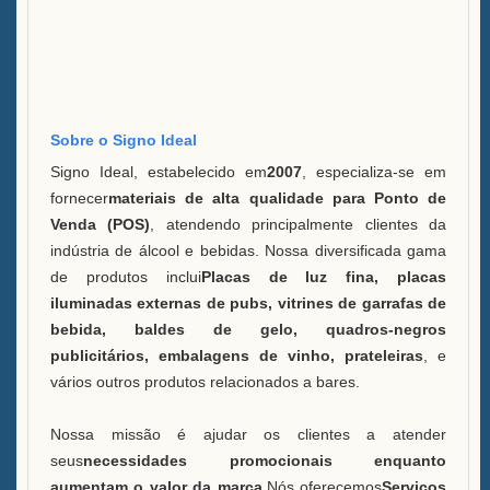
Balde de Gelo LED Caixa B
Vitrine Uma Garrafa de Bebida
FAQ
Sobre o Signo Ideal
Signo Ideal, estabelecido em
2007
, especializa-se em
Notícias
fornecer
materiais de alta qualidade para Ponto de
Venda (POS)
, atendendo principalmente clientes da
Entre em contato conosco
indústria de álcool e bebidas. Nossa diversificada gama
de produtos inclui
Placas de luz fina, placas
iluminadas externas de pubs, vitrines de garrafas de
bebida, baldes de gelo, quadros-negros
publicitários, embalagens de vinho, prateleiras
, e
vários outros produtos relacionados a bares.
Nossa missão é ajudar os clientes a atender
seus
necessidades promocionais enquanto
aumentam o valor da marca.
Nós oferecemos
Serviços