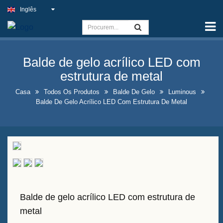
Inglês
Casa
Capacidade
Balde de gelo acrílico LED com
Sinal de Luz Fino
estrutura de metal
Placa de pub ao ar livre
Casa
Todos Os Produtos
Balde De Gelo
Luminous
Balde De Gelo Acrílico LED Com Estrutura De Metal
Placas de Negócios Internos
ao Melhor Preço
Soluções Ideais para Placas
de Néon Falsas
Design de Exposição de
Garrafas de Bebidas
Balde de gelo acrílico LED com estrutura de
Chamativas
metal
Placas de Quadro de Quadro-