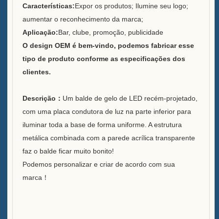
Serviço
Características:
Expor os produtos; Ilumine seu logo;
aumentar o reconhecimento da marca;
Marcas que atendemos
Aplicação:
Bar, clube, promoção, publicidade
Sustentabilidade
O design OEM é bem-vindo, podemos fabricar esse
tipo de produto conforme as especificações dos
Nossa equipe
clientes.
Catálogo
Descrição
：
Um balde de gelo de LED recém-projetado,
Caso
com uma placa condutora de luz na parte inferior para
iluminar toda a base de forma uniforme. A estrutura
Balde de gelo quadrado de
metálica combinada com a parede acrílica transparente
LED Case E
faz o balde ficar muito bonito!
Podemos personalizar e criar de acordo com sua
Display de resina em formato
marca
！
D X Case
Refrigerador de gelo com
rodas Case C