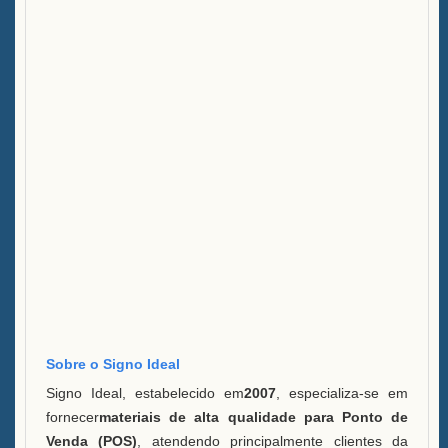
Balde de Gelo LED Caixa B
Vitrine Uma Garrafa de Bebida
FAQ
Notícias
Entre em contato conosco
Sobre o Signo Ideal
Signo Ideal, estabelecido em
2007
, especializa-se em
fornecer
materiais de alta qualidade para Ponto de
Venda (POS)
, atendendo principalmente clientes da