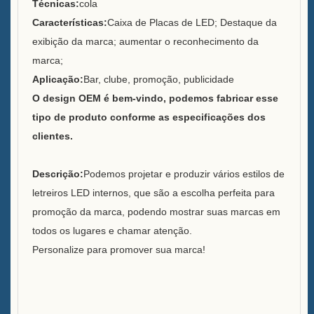
Serviço
Técnicas:
cola
Características:
Caixa de Placas de LED; Destaque da
Marcas que atendemos
exibição da marca; aumentar o reconhecimento da
marca;
Sustentabilidade
Aplicação:
Bar, clube, promoção, publicidade
Nossa equipe
O design OEM é bem-vindo, podemos fabricar esse
tipo de produto conforme as especificações dos
Catálogo
clientes.
Caso
Descrição:
Podemos projetar e produzir vários estilos de
Balde de gelo quadrado de
letreiros LED internos, que são a escolha perfeita para
LED Case E
promoção da marca, podendo mostrar suas marcas em
todos os lugares e chamar atenção.
Display de resina em formato
Personalize para promover sua marca!
D X Case
Refrigerador de gelo com
rodas Case C