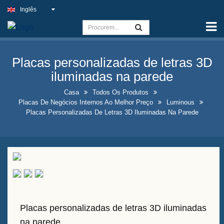
Inglês
Casa
Capacidade
Placas personalizadas de letras 3D
Sinal de Luz Fino
iluminadas na parede
Placa de pub ao ar livre
Casa
Todos Os Produtos
Placas De Negócios Internos Ao Melhor Preço
Luminous
Placas de Negócios Internos
Placas Personalizadas De Letras 3D Iluminadas Na Parede
ao Melhor Preço
Soluções Ideais para Placas
de Néon Falsas
Design de Exposição de
Garrafas de Bebidas
Chamativas
Placas personalizadas de letras 3D iluminadas
Placas de Quadro de Quadro-
na parede