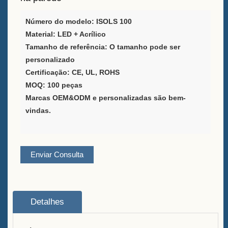
Negro em Forma de A à Venda
Número do modelo: ISOLS 100
Provedor de Soluções de
Material: LED + Acrílico
Embalagem de Vinho
Tamanho de referência: O tamanho pode ser
personalizado
Suporte personalizado para
Certificação: CE, UL, ROHS
menu de bar para mesa
MOQ: 100 peças
Marcas OEM&ODM e personalizadas são bem-
Balde de Gelo
vindas.
Acessórios para barra
Abredor de Garrafas com
Enviar Consulta
Tampo de Barra
Sobre
Detalhes
Quem somos