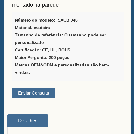
montado na parede
Negro em Forma de A à Venda
Provedor de Soluções de
Número do modelo: ISACB 046
Embalagem de Vinho
Material: madeira
Tamanho de referência: O tamanho pode ser
Suporte personalizado para
personalizado
menu de bar para mesa
Certificação: CE, UL, ROHS
Maior Pergunta: 200 peças
Balde de Gelo
Marcas OEM&ODM e personalizadas são bem-
vindas.
Acessórios para barra
Abredor de Garrafas com
Enviar Consulta
Tampo de Barra
Sobre
Detalhes
Quem somos