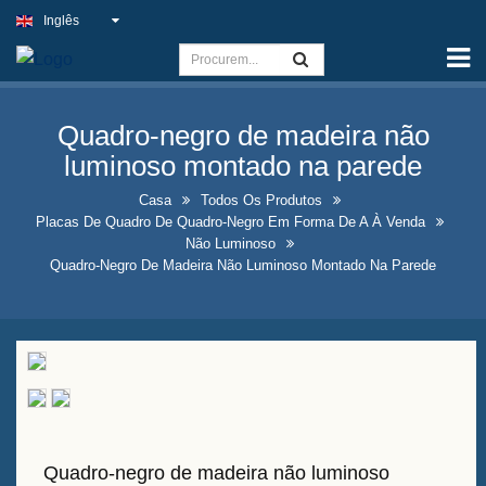
Inglês
Casa
Capacidade
Quadro-negro de madeira não
Sinal de Luz Fino
luminoso montado na parede
Placa de pub ao ar livre
Casa
Todos Os Produtos
Placas De Quadro De Quadro-Negro Em Forma De A À Venda
Placas de Negócios Internos
Não Luminoso
ao Melhor Preço
Quadro-Negro De Madeira Não Luminoso Montado Na Parede
Soluções Ideais para Placas
de Néon Falsas
Design de Exposição de
Garrafas de Bebidas
Chamativas
Quadro-negro de madeira não luminoso
Placas de Quadro de Quadro-