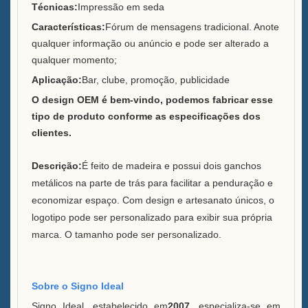
Serviço
Técnicas:
Impressão em seda
Características:
Fórum de mensagens tradicional. Anote
Marcas que atendemos
qualquer informação ou anúncio e pode ser alterado a
qualquer momento;
Sustentabilidade
Aplicação:
Bar, clube, promoção, publicidade
Nossa equipe
O design OEM é bem-vindo, podemos fabricar esse
tipo de produto conforme as especificações dos
Catálogo
clientes.
Caso
Descrição:
É feito de madeira e possui dois ganchos
metálicos na parte de trás para facilitar a penduração e
Balde de gelo quadrado de
economizar espaço. Com design e artesanato únicos, o
LED Case E
logotipo pode ser personalizado para exibir sua própria
Display de resina em formato
marca. O tamanho pode ser personalizado.
D X Case
Refrigerador de gelo com
Sobre o Signo Ideal
rodas Case C
Signo Ideal, estabelecido em
2007
, especializa-se em