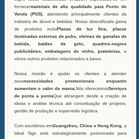
fornecer
materiais de alta qualidade para Ponto de
Balde de Gelo LED Caixa B
Venda (POS)
, atendendo principalmente clientes da
indústria de álcool e bebidas. Nossa diversificada gama
Vitrine Uma Garrafa de Bebida
de produtos inclui
Placas de luz fina, placas
iluminadas externas de pubs, vitrines de garrafas de
FAQ
bebida, baldes de gelo, quadros-negros
publicitários, embalagens de vinho, prateleiras
, e
Notícias
vários outros produtos relacionados a bares.
Entre em contato conosco
Nossa missão é ajudar os clientes a atender
seus
necessidades promocionais enquanto
aumentam o valor da marca.
Nós oferecemos
Serviços
de ponta a ponta
Que abrangem desde a criação de
ideias e análise técnica até conceituação de projetos,
gestão de produção e supervisão logística.
Com escritórios em
Guangzhou, China e Hong Kong
, a
Ideal Sign está estrategicamente posicionada para