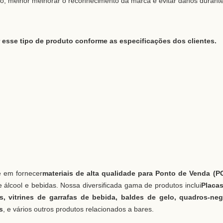
, melhor melhorar o reconhecimento da marca e evitar danos durant
esse tipo de produto conforme as especificações dos clientes.
se em fornecer
materiais de alta qualidade para Ponto de Venda (P
e álcool e bebidas. Nossa diversificada gama de produtos inclui
Placa
s, vitrines de garrafas de bebida, baldes de gelo, quadros-ne
s
, e vários outros produtos relacionados a bares.