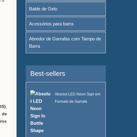
e o
Balde de Gelo
Acessórios para barra
Abredor de Garrafas com Tampo de
Barra
Best-sellers
Absolut LED Neon Sign em
Formato de Garrafa
OS)
,
s de
gros