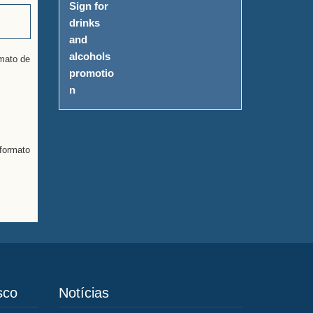
rmato de
formato
sco
Notícias