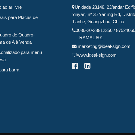
 ao ar livre
Unidade 23148, 23/andar Edifí
Yinyan, nº 25 Yanling Rd, Distrit
eais para Placas de
Tianhe, Guangzhou, China
0086-20-38812350 / 8752406
uadro de Quadro-
RAMAL 801
ma de A à Venda
marketing@ideal-sign.com
sonalizado para menu
www.ideal-sign.com
esa
para barra