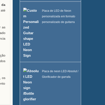
 da
 até
Placa de LED de Neon
personalizada em formato
personalizado de guitarra
r as
tado
ncia
ação
ados
Placa de neon LED Absolut /
Glorificador de garrafa
, os
ento