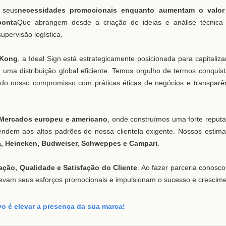
 seus
necessidades promocionais enquanto aumentam o valor
ponta
Que abrangem desde a criação de ideias e análise técnica
upervisão logística.
 Kong
, a Ideal Sign está estrategicamente posicionada para capitaliza
 uma distribuição global eficiente. Temos orgulho de termos conquis
ando nosso compromisso com práticas éticas de negócios e transparê
Mercados europeu e americano
, onde construímos uma forte reput
ndem aos altos padrões de nossa clientela exigente. Nossos estim
, Heineken, Budweiser, Schweppes e Campari
.
ação, Qualidade e Satisfação do Cliente
. Ao fazer parceria conosco
levam seus esforços promocionais e impulsionam o sucesso e crescim
o é elevar a presença da sua marca!