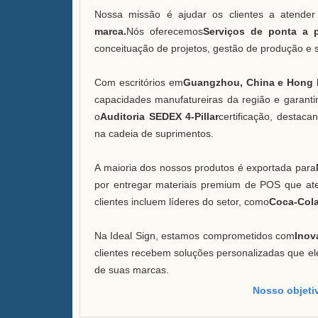
Nossa missão é ajudar os clientes a atender
marca.
Nós oferecemos
Serviços de ponta a 
conceituação de projetos, gestão de produção e s
Com escritórios em
Guangzhou, China e Hong
capacidades manufatureiras da região e garantir
o
Auditoria SEDEX 4-Pillar
certificação, destac
na cadeia de suprimentos.
A maioria dos nossos produtos é exportada para
por entregar materiais premium de POS que ate
clientes incluem líderes do setor, como
Coca-Cola
Na Ideal Sign, estamos comprometidos com
Inov
clientes recebem soluções personalizadas que e
de suas marcas.
Nosso objetiv